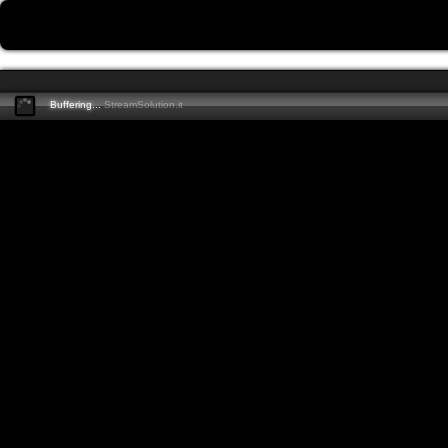
Buffering...
StreamSolution.it