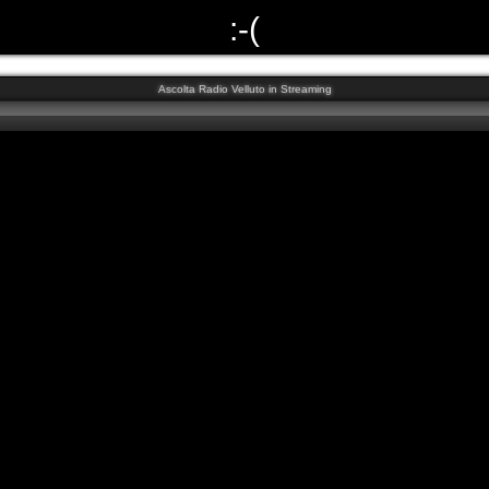
:-(
È necessario il plugin di Adobe Flash
clicca qui
per scaricarlo.
Ascolta Radio Velluto in Streaming